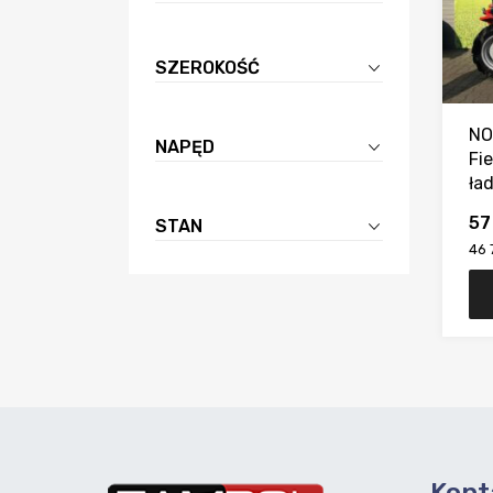
SZEROKOŚĆ
NO
NAPĘD
Fi
ła
57
STAN
46 