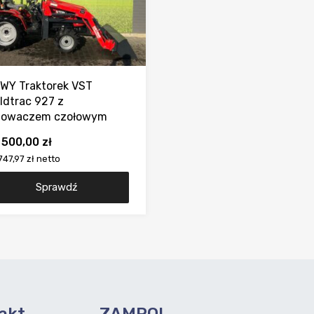
WY Traktorek VST
eldtrac 927 z
dowaczem czołowym
 500,00
zł
747,97 zł
netto
Sprawdź