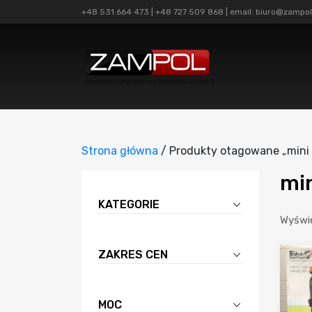
+48 531 664 473
|
+48 727 509 868
| email:
biuro@zampol
Strona główna
/ Produkty otagowane „mini 
min
KATEGORIE
Wyświe
ZAKRES CEN
MOC