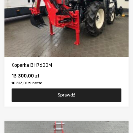
Koparka BH7600M
13 300,00
zł
10 813,01 zł
netto
Sprawdź