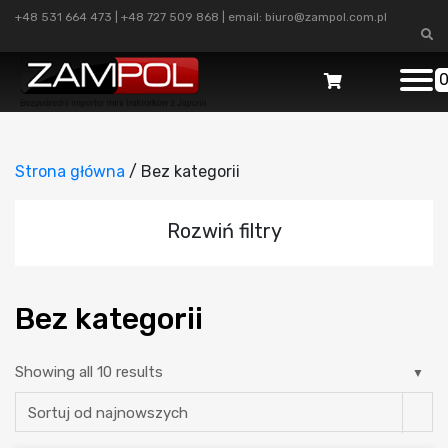
+48 531 664 473
|
+48 727 509 868
| email:
biuro@zampol.com.pl
Strona główna
/ Bez kategorii
Rozwiń filtry
Bez kategorii
Showing all 10 results