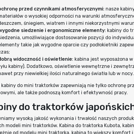
ochronę przed czynnikami atmosferycznymi
: nasze kabin
materiałów o wysokiej odporności na warunki atmosferyczn
deszczem, śniegiem, wiatrem i innymi niekorzystnymi war
wygodne siedzenie i ergonomiczne elementy
: kabiny do 
siedzenia, umożliwiające dostosowanie pozycji do indywidu
elementy takie jak wygodne oparcie czy podłokietniki zapew
czas;
dobrą widoczność i oświetlenie
: kabina jest wyposażona w 
tyłu kabiny). Dodatkowo, oświetlenie wewnętrzne i zewnęt
nawet przy niewielkiej ilości naturalnego światła lub w nocy.
 kabiny do mini traktorków zapewniają nie tylko ochronę p
owymi, ale także podnoszą komfort i efektywność pracy.
biny do traktorków japońskic
niamy wysoką jakość wykonania i trwałość naszych produkt
h modeli mini traktorków. Kabina do traktorka Kubota, kabin
leżnie od modelu mini traktorka, kabina to większy komfort 