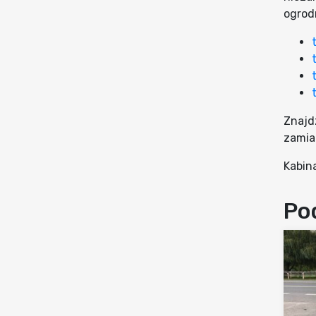
ogrod
Znajd
zamiat
Kabin
Po