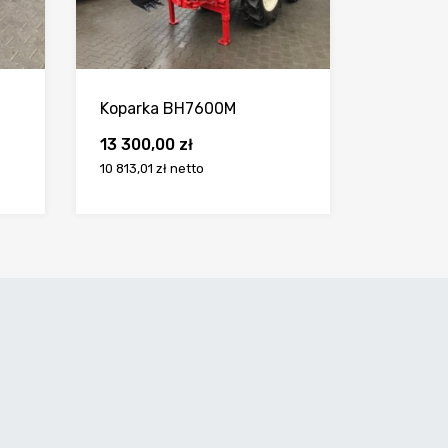
Koparka BH7600M
13 300,00
zł
10 813,01 zł
netto