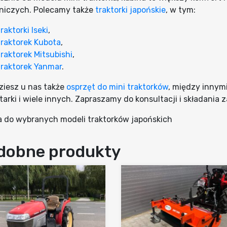
niczych. Polecamy także
traktorki japońskie
, w tym:
traktorki Iseki
,
traktorek Kubota
,
traktorek Mitsubishi
,
traktorek Yanmar
.
ziesz u nas także
osprzęt do mini traktorków
, między innymi
arki i wiele innych. Zapraszamy do konsultacji i składania
a do wybranych modeli traktorków japońskich
dobne produkty