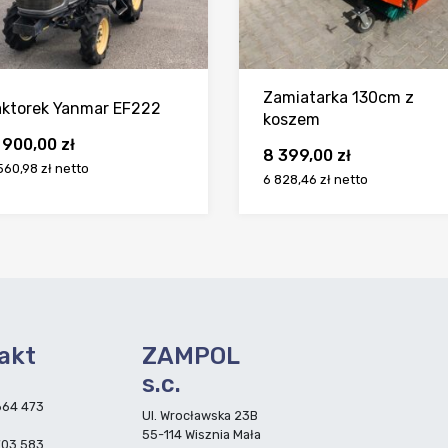
Zamiatarka 130cm z
aktorek Yanmar EF222
koszem
 900,00
zł
8 399,00
zł
560,98 zł
netto
6 828,46 zł
netto
akt
ZAMPOL
s.c.
664 473
Ul. Wrocławska 23B
55-114 Wisznia Mała
703 583