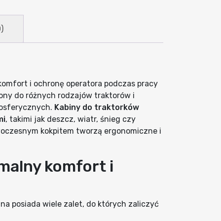
)
komfort i ochronę operatora podczas pracy
ony do różnych rodzajów traktorów i
osferycznych.
Kabiny do traktorków
mi
, takimi jak deszcz, wiatr, śnieg czy
woczesnym kokpitem tworzą ergonomiczne i
malny komfort i
a posiada wiele zalet, do których zaliczyć