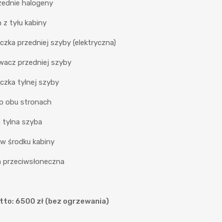
zednie halogeny
 z tyłu kabiny
czka przedniej szyby (elektryczna)
wacz przedniej szyby
czka tylnej szyby
po obu stronach
 tylna szyba
 w środku kabiny
a przeciwsłoneczna
tto: 6500 zł (bez ogrzewania)