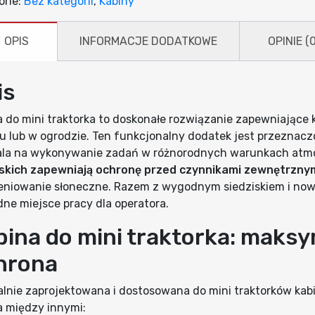
orie:
Bez kategorii
,
Kabiny
OPIS
INFORMACJE DODATKOWE
OPINIE (0
is
a do mini traktorka to doskonałe rozwiązanie zapewniające 
lu lub w ogrodzie. Ten funkcjonalny dodatek jest przeznacz
la na wykonywanie zadań w różnorodnych warunkach atm
skich zapewniają ochronę przed czynnikami zewnętrzny
eniowanie słoneczne. Razem z wygodnym siedziskiem i no
ne miejsce pracy dla operatora.
bina do mini traktorka: maksy
hrona
alnie zaprojektowana i dostosowana do mini traktorków kabin
 między innymi: