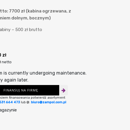
tto: 7700 zł (kabina ogrzewana, z
niem dolnym, bocznym)
abiny – 500 zł brutto
0
zł
ł
netto
m is currently undergoing maintenance.
y again later.
FINANSUJ NA FIRMĘ
ęciem finansowania potwierdź asortyment
531 664 473
lub @:
biuro@zampol.com.pl
agazynie