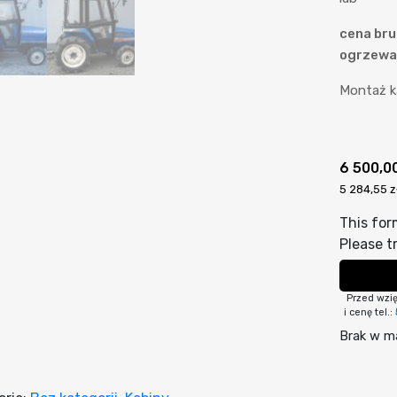
cena bru
ogrzewa
Montaż k
6 500,0
5 284,55 z
This for
Please tr
Przed wzi
i cenę tel.:
Brak w m