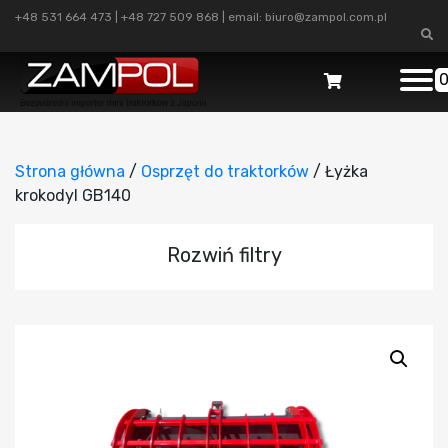
+48 531 664 473
|
+48 727 509 868
| email:
biuro@zampol.com.pl
Strona główna
/
Osprzęt do traktorków
/ Łyżka
krokodyl GB140
Rozwiń filtry