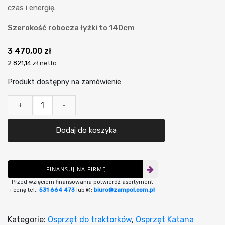
czas i energię.
Szerokość robocza łyżki to 140cm
3 470,00
zł
2 821,14 zł
netto
Produkt dostępny na zamówienie
ilość
+
-
Łyżka
krokodyl
Dodaj do koszyka
GB140
FINANSUJ NA FIRMĘ
Przed wzięciem finansowania potwierdź asortyment
i cenę tel.:
531 664 473
lub @:
biuro@zampol.com.pl
Kategorie:
Osprzęt do traktorków
,
Osprzęt Katana