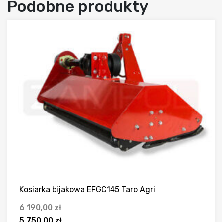
Podobne produkty
Kosiarka bijakowa EFGC145 Taro Agri
6 190,00
zł
Pierwotna
Aktualna
5 750,00
zł